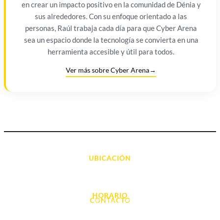
en crear un impacto positivo en la comunidad de Dénia y
sus alrededores. Con su enfoque orientado a las
personas, Raúl trabaja cada día para que Cyber Arena
sea un espacio donde la tecnología se convierta en una
herramienta accesible y útil para todos.
Ver más sobre Cyber Arena
→
UBICACIÓN
Avda. d' Alacant, 7
03700, Dénia - Alicante
HORARIO
CONTACTO
L. - S. 10:00h a 22:00h
info@cyberarena.es