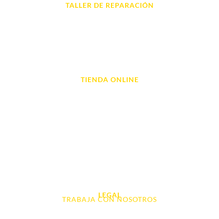
TALLER DE REPARACIÓN
Reparación de Móvil en Dénia
Reparación de Tablets
Reparación de Ordenadores
Reparación de Videoconsolas
TIENDA ONLINE
Móviles
Portátil y Ordenadores
Tablet e Ipads
Videoconsolas
Audio, Sonido y Hi-Fi
Accesorios de Informática
Otros
LEGAL
TRABAJA CON NOSOTROS
Aviso Legal