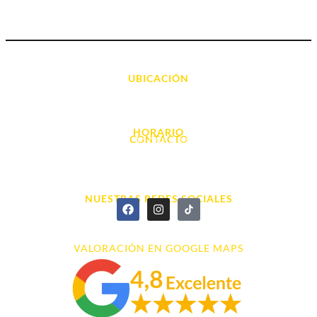
UBICACIÓN
Avda. d' Alacant, 7
03700, Dénia - Alicante
HORARIO
CONTACTO
L. - S. 10:00h a 22:00h
info@cyberarena.es
966 43 26 20
NUESTRAS REDES SOCIALES
VALORACIÓN EN GOOGLE MAPS