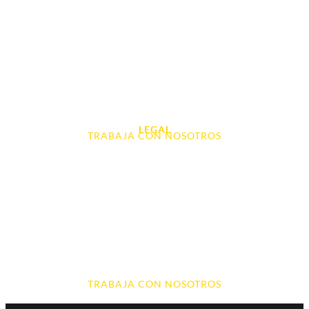
Tablet e Ipads
Videoconsolas
Audio, Sonido y Hi-Fi
Accesorios de Informática
Otros
LEGAL
TRABAJA CON NOSOTROS
Aviso Legal
Contacto
Política de Cookies
Política de devoluciones y reembolsos
Política de Privacidad
Terminos y Condiciones
TRABAJA CON NOSOTROS