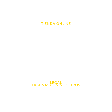
Reparación de Ordenadores
Reparación de Videoconsolas
TIENDA ONLINE
Móviles
Portátil y Ordenadores
Tablet e Ipads
Videoconsolas
Audio, Sonido y Hi-Fi
Accesorios de Informática
Otros
LEGAL
TRABAJA CON NOSOTROS
Aviso Legal
Contacto
Política de Cookies
Política de devoluciones y reembolsos