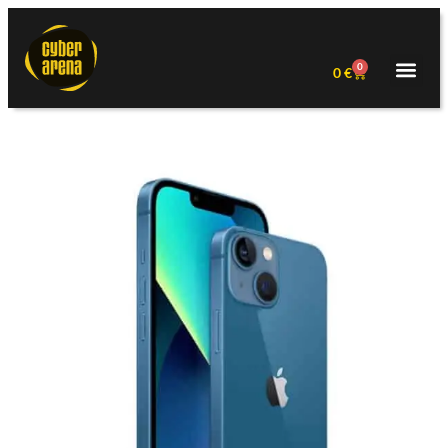
0
0
€