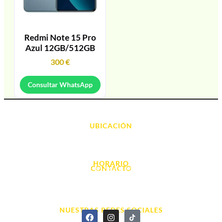
Redmi Note 15 Pro
Azul 12GB/512GB
300
€
Consultar WhatsApp
UBICACIÓN
Avda. d' Alacant, 7
03700, Dénia - Alicante
HORARIO
CONTACTO
L. - S. 10:00h a 22:00h
info@cyberarena.es
966 43 26 20
NUESTRAS REDES SOCIALES