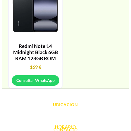
Redmi Note 14
Midnight Black 6GB
RAM 128GB ROM
169
€
Consultar WhatsApp
UBICACIÓN
Avda. d' Alacant, 7
03700, Dénia - Alicante
HORARIO
CONTACTO
L. - S. 10:00h a 22:00h