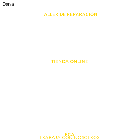
Dénia
TALLER DE REPARACIÓN
Reparación de Móvil en Dénia
Reparación de Tablets
Reparación de Ordenadores
Reparación de Videoconsolas
TIENDA ONLINE
Móviles
Portátil y Ordenadores
Tablet e Ipads
Videoconsolas
Audio, Sonido y Hi-Fi
Accesorios de Informática
Otros
LEGAL
TRABAJA CON NOSOTROS