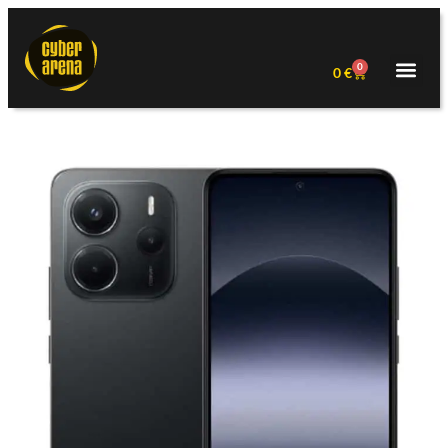
0
0
€