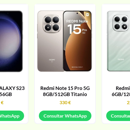
ALAXY S23
Redmi Note 15 Pro 5G
Redmi
256GB
8GB/512GB Titanio
6GB/12
9
€
330
€
2
 WhatsApp
Consultar WhatsApp
Consulta