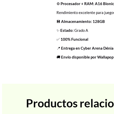
⚙️
Procesador + RAM:
A16 Bioni
Rendimiento excelente para juegos
💾
Almacenamiento:
128GB
✨
Estado:
Grado A
✅
100% Funcional
📍
Entrega en Cyber Arena Dénia
🚚
Envío disponible por Wallapop
Productos relaci