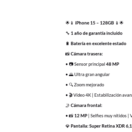
🌟📱
iPhone 15 – 128GB
📱🌟
🔧
1 año de garantía incluido
🔋
Batería en excelente estado
📸
Cámara trasera:
• 📷 Sensor principal
48 MP
• 🌄 Ultra gran angular
• 🔍 Zoom mejorado
• 🎬 Vídeo 4K | Estabilización ava
🤳
Cámara frontal:
• 📸
12 MP
| Selfies muy nítidos | 
💎
Pantalla:
Super Retina XDR 6,1”