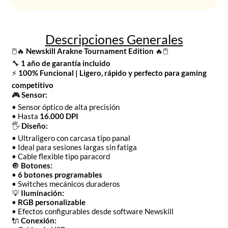
Descripciones Generales
🖱️🔥
Newskill Arakne Tournament Edition
🔥🖱️
🔧
1 año de garantía incluido
⚡
100% Funcional | Ligero, rápido y perfecto para gaming
competitivo
🎮
Sensor:
• Sensor óptico de alta precisión
• Hasta
16.000 DPI
🖐️
Diseño:
• Ultraligero con carcasa tipo panal
• Ideal para sesiones largas sin fatiga
• Cable flexible tipo paracord
🔘
Botones:
•
6 botones programables
• Switches mecánicos duraderos
💡
Iluminación:
•
RGB personalizable
• Efectos configurables desde software Newskill
🔌
Conexión: