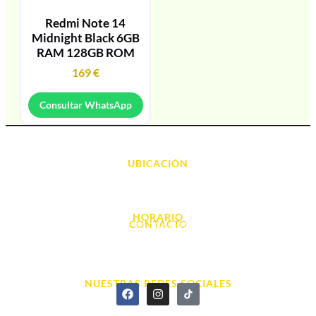
Redmi Note 14
Midnight Black 6GB
RAM 128GB ROM
169
€
Consultar WhatsApp
UBICACIÓN
Avda. d' Alacant, 7
03700, Dénia - Alicante
HORARIO
CONTACTO
L. - S. 10:00h a 22:00h
info@cyberarena.es
966 43 26 20
NUESTRAS REDES SOCIALES