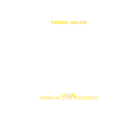
Reparación de Videoconsolas
TIENDA ONLINE
Móviles
Portátil y Ordenadores
Tablet e Ipads
Videoconsolas
Audio, Sonido y Hi-Fi
Accesorios de Informática
Otros
LEGAL
TRABAJA CON NOSOTROS
Aviso Legal
Contacto
Política de Cookies
Política de devoluciones y reembolsos