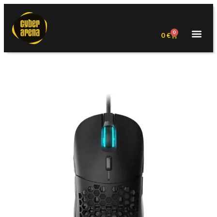
0
0
€