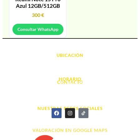
Azul 12GB/512GB
300
€
Consultar WhatsApp
UBICACIÓN
Avda. d' Alacant, 7
03700, Dénia - Alicante
HORARIO
CONTACTO
L. - S. 10:00h a 22:00h
info@cyberarena.es
966 43 26 20
NUESTRAS REDES SOCIALES
VALORACIÓN EN GOOGLE MAPS