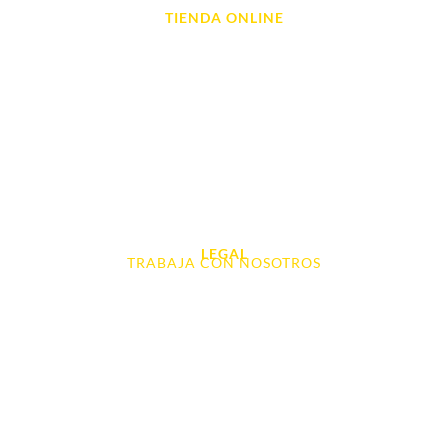
TIENDA ONLINE
Móviles
Portátil y Ordenadores
Tablet e Ipads
Videoconsolas
Audio, Sonido y Hi-Fi
Accesorios de Informática
Otros
LEGAL
TRABAJA CON NOSOTROS
Aviso Legal
Contacto
Política de Cookies
Política de devoluciones y reembolsos
Política de Privacidad
Terminos y Condiciones