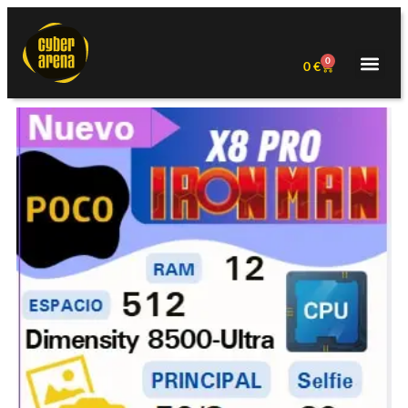
0
0
€