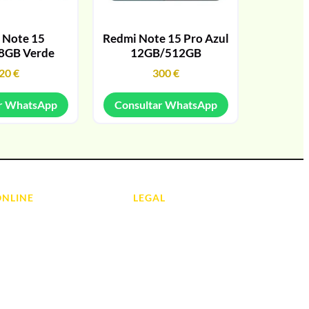
 Note 15
Redmi Note 15 Pro Azul
8GB Verde
12GB/512GB
20
€
300
€
r WhatsApp
Consultar WhatsApp
ONLINE
LEGAL
Aviso Legal
 Ordenadores
Contacto
ads
Política de Cookies
olas
Política de devoluciones y
reembolsos
do y Hi-Fi
Política de Privacidad
 de Informática