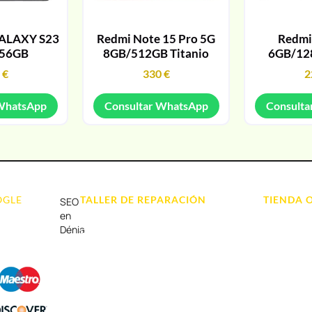
ALAXY S23
Redmi Note 15 Pro 5G
Redmi
256GB
8GB/512GB Titanio
6GB/12
9
€
330
€
2
 WhatsApp
Consultar WhatsApp
Consulta
OGLE
TALLER DE REPARACIÓN
TIENDA 
SEO
Reparación de Móvil en Dénia
Móviles
en
Dénia
Reparación de Tablets
Portátil y
Reparación de Ordenadores
Tablet e Ip
Reparación de Videoconsolas
Videocons
Audio, Soni
Accesorios