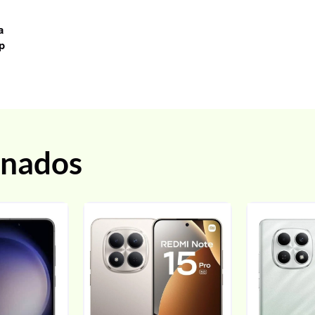
a
p
onados