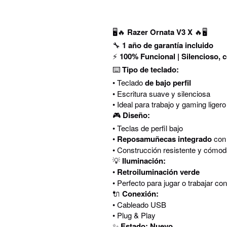
🖥️🔥
Razer Ornata V3 X
🔥🖥️
🔧
1 año de garantía incluido
⚡
100% Funcional | Silencioso,
⌨️
Tipo de teclado:
• Teclado
de bajo perfil
• Escritura suave y silenciosa
• Ideal para trabajo y gaming ligero
🎮
Diseño:
• Teclas de perfil bajo
•
Reposamuñecas integrado
con 
• Construcción resistente y cómo
💡
Iluminación:
•
Retroiluminación verde
• Perfecto para jugar o trabajar co
🔌
Conexión:
• Cableado USB
• Plug & Play
✨
Estado: Nuevo