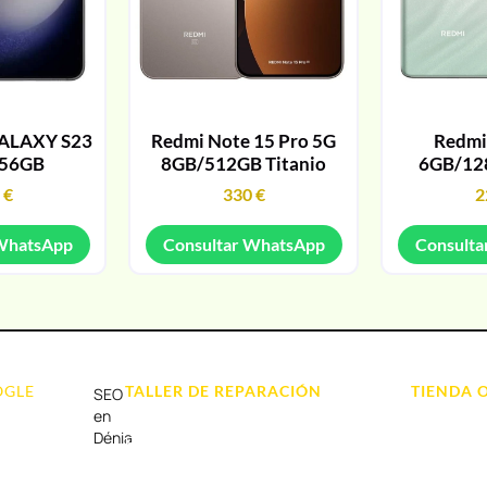
ALAXY S23
Redmi Note 15 Pro 5G
Redmi
256GB
8GB/512GB Titanio
6GB/12
9
€
330
€
2
 WhatsApp
Consultar WhatsApp
Consulta
OGLE
TALLER DE REPARACIÓN
TIENDA 
SEO
Reparación de Móvil en Dénia
Móviles
en
Dénia
Reparación de Tablets
Portátil y
Reparación de Ordenadores
Tablet e Ip