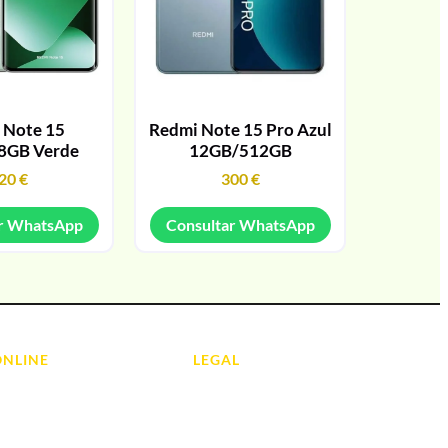
 Note 15
Redmi Note 15 Pro Azul
8GB Verde
12GB/512GB
20
€
300
€
r WhatsApp
Consultar WhatsApp
ONLINE
LEGAL
Aviso Legal
 Ordenadores
Contacto
ads
Política de Cookies