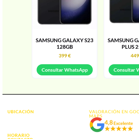
SAMSUNG GALAXY S23
SAMSUNG G
128GB
PLUS 
399
€
44
Consultar WhatsApp
Consultar
UBICACIÓN
VALORACIÓN EN GO
MAPS
Avda. d' Alacant, 7
03700, Dénia - Alicante
HORARIO