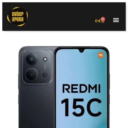
0
0
€