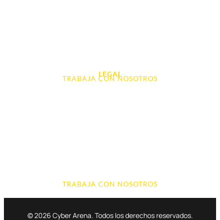
Videoconsolas
Audio, Sonido y Hi-Fi
Accesorios de Informática
Otros
LEGAL
TRABAJA CON NOSOTROS
Aviso Legal
Contacto
Política de Cookies
Política de devoluciones y reembolsos
Política de Privacidad
Terminos y Condiciones
TRABAJA CON NOSOTROS
© 2026 Cyber Arena. Todos los derechos reservados.