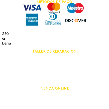
MÉTODOS DE PAGO
SEO
en
Dénia
TALLER DE REPARACIÓN
Reparación de Móvil en Dénia
Reparación de Tablets
Reparación de Ordenadores
Reparación de Videoconsolas
TIENDA ONLINE
Móviles
Portátil y Ordenadores
Tablet e Ipads