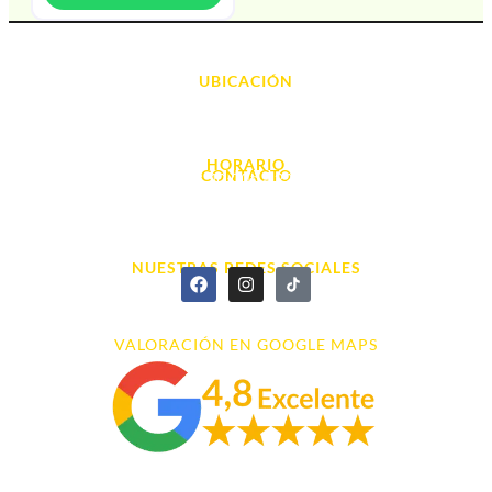
UBICACIÓN
Avda. d' Alacant, 7
03700, Dénia - Alicante
HORARIO
CONTACTO
L. - S. 10:00h a 22:00h
info@cyberarena.es
966 43 26 20
NUESTRAS REDES SOCIALES
VALORACIÓN EN GOOGLE MAPS