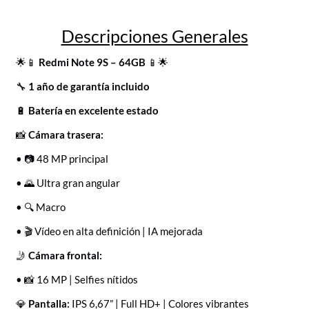
Descripciones Generales
🌟📱
Redmi Note 9S – 64GB
📱🌟
🔧
1 año de garantía incluido
🔋
Batería en excelente estado
📸
Cámara trasera:
• 📷 48 MP principal
• 🌄 Ultra gran angular
• 🔍 Macro
• 🎬 Vídeo en alta definición | IA mejorada
🤳
Cámara frontal:
• 📸 16 MP | Selfies nítidos
💎
Pantalla:
IPS 6,67” | Full HD+ | Colores vibrantes