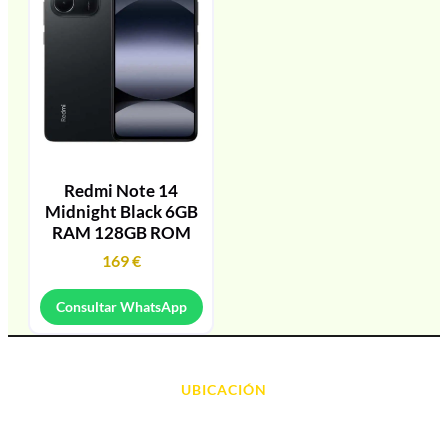
Redmi Note 14
Midnight Black 6GB
RAM 128GB ROM
169
€
Consultar WhatsApp
UBICACIÓN
Avda. d' Alacant, 7
03700, Dénia - Alicante