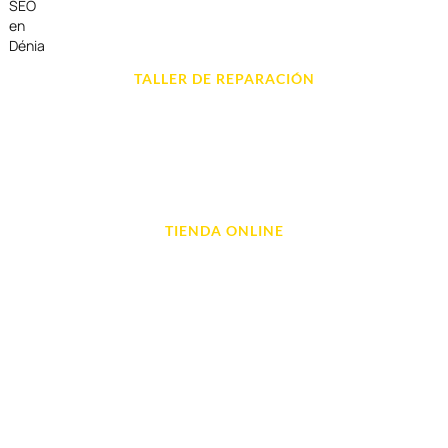
SEO
en
Dénia
TALLER DE REPARACIÓN
Reparación de Móvil en Dénia
Reparación de Tablets
Reparación de Ordenadores
Reparación de Videoconsolas
TIENDA ONLINE
Móviles
Portátil y Ordenadores
Tablet e Ipads
Videoconsolas
Audio, Sonido y Hi-Fi
Accesorios de Informática
Otros