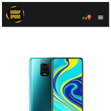
0
0
€