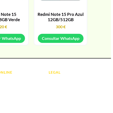
 Note 15
Redmi Note 15 Pro Azul
8GB Verde
12GB/512GB
20
€
300
€
r WhatsApp
Consultar WhatsApp
ONLINE
LEGAL
Aviso Legal
 Ordenadores
Contacto
ads
Política de Cookies
olas
Política de devoluciones y
reembolsos
do y Hi-Fi
Política de Privacidad
 de Informática