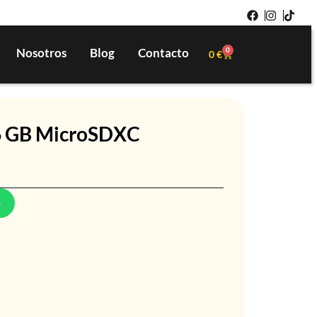
Nosotros
Blog
Contacto
0
0
€
6 GB MicroSDXC
p