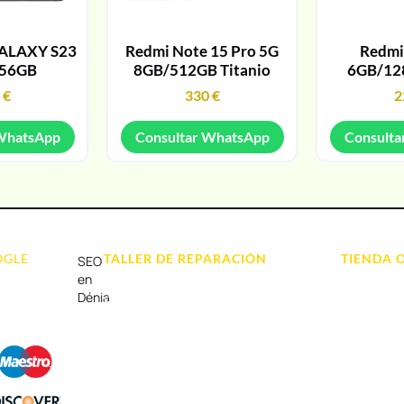
ALAXY S23
Redmi Note 15 Pro 5G
Redmi
256GB
8GB/512GB Titanio
6GB/12
9
€
330
€
2
 WhatsApp
Consultar WhatsApp
Consulta
OGLE
TALLER DE REPARACIÓN
TIENDA 
SEO
Reparación de Móvil en Dénia
Móviles
en
Dénia
Reparación de Tablets
Portátil y
Reparación de Ordenadores
Tablet e Ip
Reparación de Videoconsolas
Videocons
Audio, Soni
Accesorios