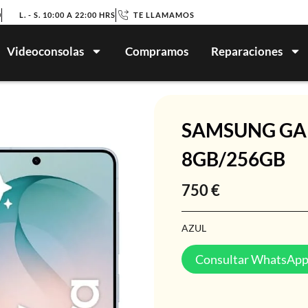
0
L. - S. 10:00 A 22:00 HRS
TE LLAMAMOS
Videoconsolas
Compramos
Reparaciones
SAMSUNG GAL
8GB/256GB
750
€
AZUL
Consultar WhatsAp