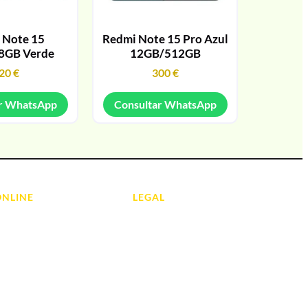
 Note 15
Redmi Note 15 Pro Azul
8GB Verde
12GB/512GB
20
€
300
€
r WhatsApp
Consultar WhatsApp
ONLINE
LEGAL
Aviso Legal
 Ordenadores
Contacto
ads
Política de Cookies
olas
Política de devoluciones y
reembolsos
do y Hi-Fi
Política de Privacidad
 de Informática