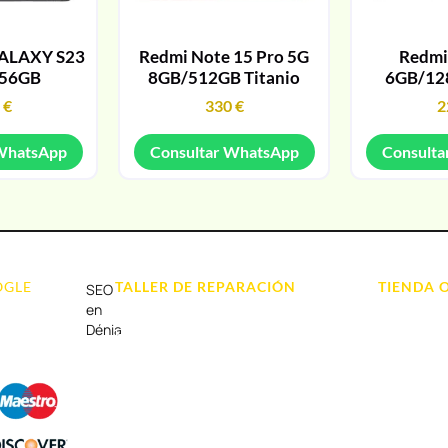
ALAXY S23
Redmi Note 15 Pro 5G
Redmi
256GB
8GB/512GB Titanio
6GB/12
9
€
330
€
2
 WhatsApp
Consultar WhatsApp
Consulta
OGLE
TALLER DE REPARACIÓN
TIENDA 
SEO
Reparación de Móvil en Dénia
Móviles
en
Dénia
Reparación de Tablets
Portátil y
Reparación de Ordenadores
Tablet e Ip
Reparación de Videoconsolas
Videocons
Audio, Soni
Accesorios