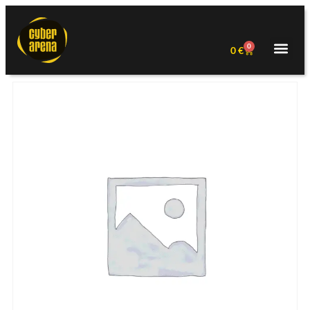
0
0
€