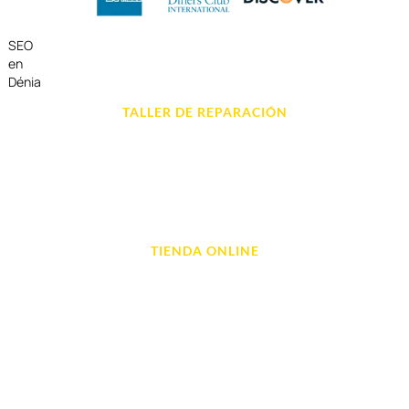
SEO
en
Dénia
TALLER DE REPARACIÓN
Reparación de Móvil en Dénia
Reparación de Tablets
Reparación de Ordenadores
Reparación de Videoconsolas
TIENDA ONLINE
Móviles
Portátil y Ordenadores
Tablet e Ipads
Videoconsolas
Audio, Sonido y Hi-Fi
Accesorios de Informática