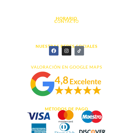
Avda. d' Alacant, 7
03700, Dénia - Alicante
HORARIO
CONTACTO
L. - S. 10:00h a 22:00h
info@cyberarena.es
966 43 26 20
NUESTRAS REDES SOCIALES
VALORACIÓN EN GOOGLE MAPS
MÉTODOS DE PAGO