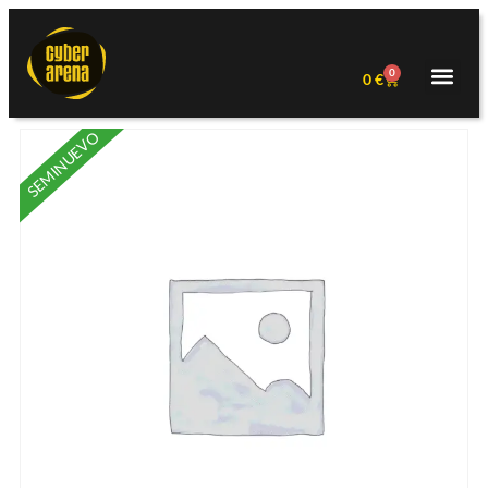
0
0
€
SEMINUEVO