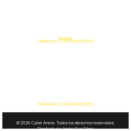
Audio, Sonido y Hi-Fi
Accesorios de Informática
Otros
LEGAL
TRABAJA CON NOSOTROS
Aviso Legal
Contacto
Política de Cookies
Política de devoluciones y reembolsos
Política de Privacidad
Terminos y Condiciones
TRABAJA CON NOSOTROS
© 2026 Cyber Arena. Todos los derechos reservados.
Diseñado por Andes Seo Dénia