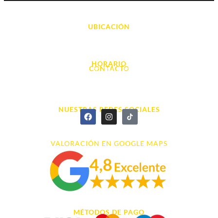
UBICACIÓN
Avda. d' Alacant, 7
03700, Dénia - Alicante
HORARIO
CONTACTO
L. - S. 10:00h a 22:00h
info@cyberarena.es
966 43 26 20
NUESTRAS REDES SOCIALES
VALORACIÓN EN GOOGLE MAPS
MÉTODOS DE PAGO