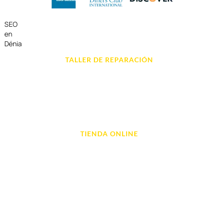
SEO
en
Dénia
TALLER DE REPARACIÓN
Reparación de Móvil en Dénia
Reparación de Tablets
Reparación de Ordenadores
Reparación de Videoconsolas
TIENDA ONLINE
Móviles
Portátil y Ordenadores
Tablet e Ipads
Videoconsolas
Audio, Sonido y Hi-Fi
Accesorios de Informática