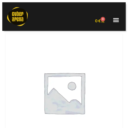
0
0
€