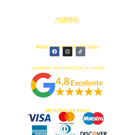
Avda. d' Alacant, 7
03700, Dénia - Alicante
HORARIO
CONTACTO
L. - S. 10:00h a 22:00h
info@cyberarena.es
966 43 26 20
NUESTRAS REDES SOCIALES
VALORACIÓN EN GOOGLE MAPS
MÉTODOS DE PAGO