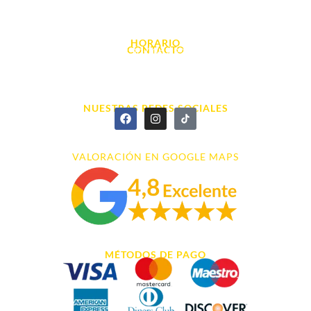
Avda. d' Alacant, 7
03700, Dénia - Alicante
HORARIO
CONTACTO
L. - S. 10:00h a 22:00h
info@cyberarena.es
966 43 26 20
NUESTRAS REDES SOCIALES
VALORACIÓN EN GOOGLE MAPS
MÉTODOS DE PAGO