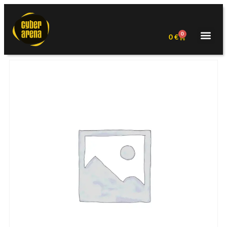
0
0
€