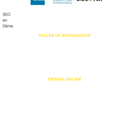
SEO
en
Dénia
TALLER DE REPARACIÓN
Reparación de Móvil en Dénia
Reparación de Tablets
Reparación de Ordenadores
Reparación de Videoconsolas
TIENDA ONLINE
Móviles
Portátil y Ordenadores
Tablet e Ipads
Videoconsolas
Audio, Sonido y Hi-Fi
Accesorios de Informática