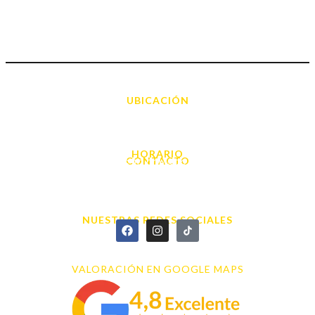
UBICACIÓN
Avda. d' Alacant, 7
03700, Dénia - Alicante
HORARIO
CONTACTO
L. - S. 10:00h a 22:00h
info@cyberarena.es
966 43 26 20
NUESTRAS REDES SOCIALES
VALORACIÓN EN GOOGLE MAPS