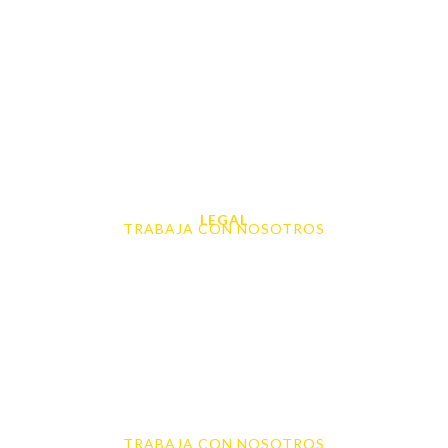
Móviles
Portátil y Ordenadores
Tablet e Ipads
Videoconsolas
Audio, Sonido y Hi-Fi
Accesorios de Informática
Otros
LEGAL
TRABAJA CON NOSOTROS
Aviso Legal
Contacto
Política de Cookies
Política de devoluciones y reembolsos
Política de Privacidad
Terminos y Condiciones
TRABAJA CON NOSOTROS