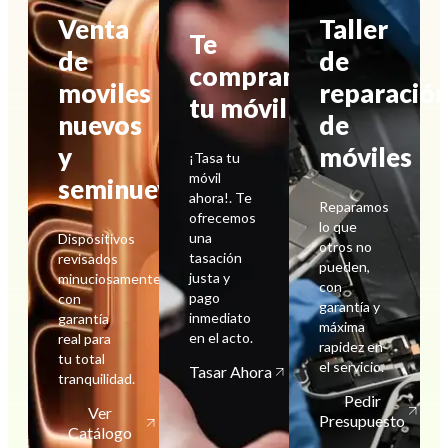
Venta
Taller
Te
de
de
compramos
moviles
reparació
tu móvil
nuevos
de
y
móviles
¡Tasa tu
móvil
seminuevos
ahora!. Te
Reparamos
ofrecemos
lo que
una
Dispositivos
otros no
tasación
revisados
pueden,
justa y
minuciosamente
con
pago
con
garantía y
inmediato
garantía
máxima
en el acto.
real para
rapidez en
tu total
el servicio.
Tasar Ahora
tranquilidad.
Pedir
Ver
Presupuesto
Catálogo